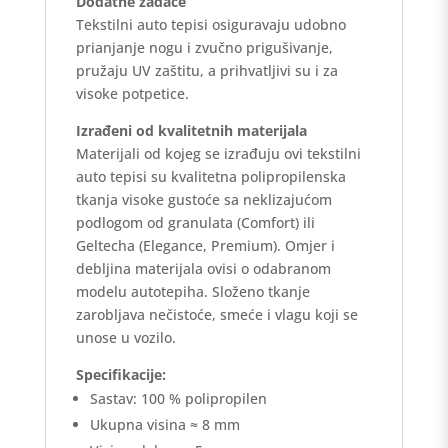
Dodatne zadaće
Tekstilni auto tepisi osiguravaju udobno
prianjanje nogu i zvučno prigušivanje,
pružaju UV zaštitu, a prihvatljivi su i za
visoke potpetice.
Izrađeni od kvalitetnih materijala
Materijali od kojeg se izrađuju ovi tekstilni
auto tepisi su kvalitetna polipropilenska
tkanja visoke gustoće sa neklizajućom
podlogom od granulata (Comfort) ili
Geltecha (Elegance, Premium). Omjer i
debljina materijala ovisi o odabranom
modelu autotepiha. Složeno tkanje
zarobljava nečistoće, smeće i vlagu koji se
unose u vozilo.
Specifikacije:
Sastav: 100 % polipropilen
Ukupna visina ≈ 8 mm