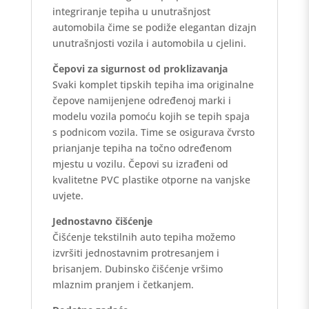
integriranje tepiha u unutrašnjost
automobila čime se podiže elegantan dizajn
unutrašnjosti vozila i automobila u cjelini.
Čepovi za sigurnost od proklizavanja
Svaki komplet tipskih tepiha ima originalne
čepove namijenjene određenoj marki i
modelu vozila pomoću kojih se tepih spaja
s podnicom vozila. Time se osigurava čvrsto
prianjanje tepiha na točno određenom
mjestu u vozilu. Čepovi su izrađeni od
kvalitetne PVC plastike otporne na vanjske
uvjete.
Jednostavno čišćenje
Čišćenje tekstilnih auto tepiha možemo
izvršiti jednostavnim protresanjem i
brisanjem. Dubinsko čišćenje vršimo
mlaznim pranjem i četkanjem.