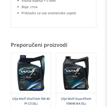
Visina vlakna ≈ 5 mm
Boja: crna
Prikladni za sve vremenske uvjete
Preporučeni proizvodi
i
Ulje Wolf VitalTech 5W-40
Ulje Wolf GuardTech
PI C3 (5L)
10W40 B4 (5L)