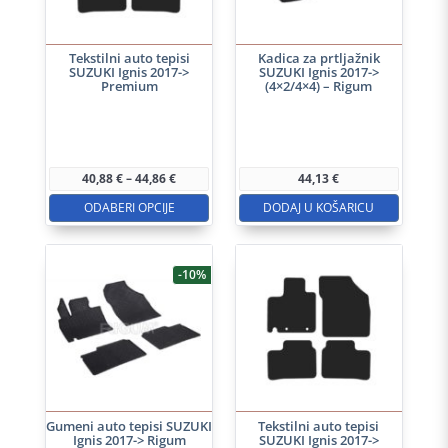
Tekstilni auto tepisi
Kadica za prtljažnik
SUZUKI Ignis 2017->
SUZUKI Ignis 2017->
Premium
(4×2/4×4) – Rigum
Ovaj
proizvod
ima
Raspon
40,88
€
–
44,86
€
44,13
€
više
cijena:
od
ODABERI OPCIJE
DODAJ U KOŠARICU
varijanti.
40,88 €
do
Opcije
44,86 €
se
-10%
mogu
odabrati
na
stranici
proizvoda
Gumeni auto tepisi SUZUKI
Tekstilni auto tepisi
Ignis 2017-> Rigum
SUZUKI Ignis 2017->