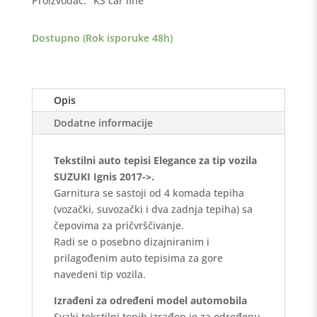
Proizvođač:
KS car line
>
Elegance
Dostupno (Rok isporuke 48h)
količina
Opis
Dodatne informacije
Tekstilni auto tepisi Elegance za tip vozila
SUZUKI Ignis 2017->.
Garnitura se sastoji od 4 komada tepiha
(vozački, suvozački i dva zadnja tepiha) sa
čepovima za pričvrščivanje.
Radi se o posebno dizajniranim i
prilagođenim auto tepisima za gore
navedeni tip vozila.
Izrađeni za određeni model automobila
Svaki tekstilni tepih izrađen je za određenu