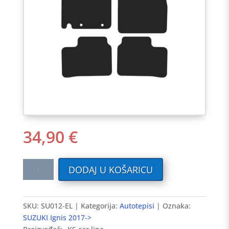
34,90
€
Tekstilni
DODAJ U KOŠARICU
auto
tepisi
SUZUKI
SKU:
SU012-EL
Kategorija:
Autotepisi
Oznaka:
Ignis
SUZUKI Ignis 2017->
2017-