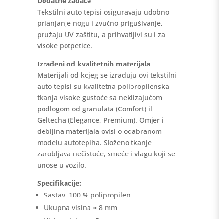
Dodatne zadaće
Tekstilni auto tepisi osiguravaju udobno
prianjanje nogu i zvučno prigušivanje,
pružaju UV zaštitu, a prihvatljivi su i za
visoke potpetice.
Izrađeni od kvalitetnih materijala
Materijali od kojeg se izrađuju ovi tekstilni
auto tepisi su kvalitetna polipropilenska
tkanja visoke gustoće sa neklizajućom
podlogom od granulata (Comfort) ili
Geltecha (Elegance, Premium). Omjer i
debljina materijala ovisi o odabranom
modelu autotepiha. Složeno tkanje
zarobljava nečistoće, smeće i vlagu koji se
unose u vozilo.
Specifikacije:
Sastav: 100 % polipropilen
Ukupna visina ≈ 8 mm