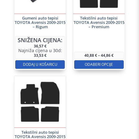
Gumeni auto tepisi
Tekstilni auto tepisi
TOYOTA Avensis 2009-2015
TOYOTA Avensis 2009-2015
– Rigum
– Premium
Ovaj
SNIŽENA CIJENA:
proizvod
36,57
€
Najniža cijena u 30d:
ima
Raspon
33,53
€
40,88
€
–
44,86
€
više
cijena:
od
DODAJ U KOŠARICU
ODABERI OPCIJE
varijanti.
40,88 €
do
Opcije
44,86 €
se
mogu
odabrati
na
stranici
proizvoda
Tekstilni auto tepisi
TOYOTA Avensis 2009-2015