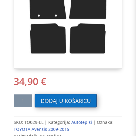
34,90
€
Tekstilni
DODAJ U KOŠARICU
auto
tepisi
TOYOTA
SKU:
TO029-EL
Kategorija:
Autotepisi
Oznaka:
Avensis
TOYOTA Avensis 2009-2015
2009-