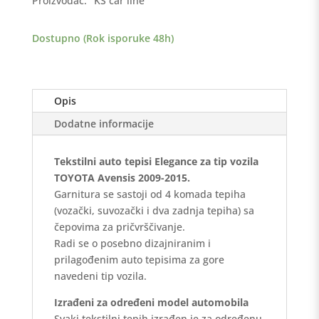
Proizvođač:
KS car line
2015
-
Dostupno (Rok isporuke 48h)
Elegance
količina
Opis
Dodatne informacije
Tekstilni auto tepisi Elegance za tip vozila
TOYOTA Avensis 2009-2015.
Garnitura se sastoji od 4 komada tepiha
(vozački, suvozački i dva zadnja tepiha) sa
čepovima za pričvrščivanje.
Radi se o posebno dizajniranim i
prilagođenim auto tepisima za gore
navedeni tip vozila.
Izrađeni za određeni model automobila
Svaki tekstilni tepih izrađen je za određenu