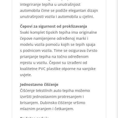
integriranje tepiha u unutrašnjost
automobila čime se podiže elegantan dizajn
unutrašnjosti vozila i automobila u cjelini.
Čepovi za sigurnost od proklizavanja
Svaki komplet tipskih tepiha ima originalne
čepove namijenjene određenoj marki i
modelu vozila pomoću kojih se tepih spaja
s podnicom vozila. Time se osigurava čvrsto
prianjanje tepiha na točno određenom
mjestu u vozilu. Čepovi su izrađeni od
kvalitetne PVC plastike otporne na vanjske
uvjete.
Jednostavno čišćenje
Čišćenje tekstilnih auto tepiha možemo
izvršiti jednostavnim protresanjem i
brisanjem. Dubinsko čišćenje vršimo
mlaznim pranjem i četkanjem.