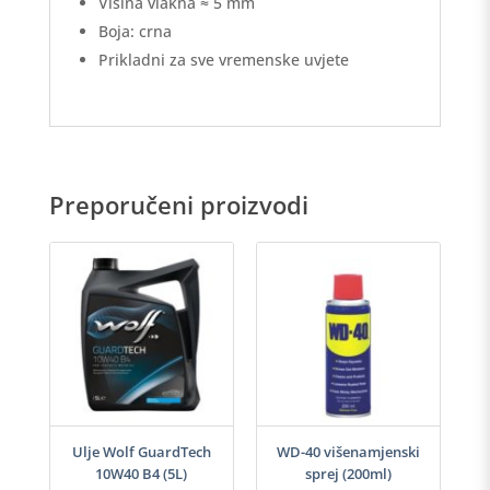
Visina vlakna ≈ 5 mm
Boja: crna
Prikladni za sve vremenske uvjete
Preporučeni proizvodi
-40
Ulje Wolf GuardTech
WD-40 višenamjenski
Ulj
10W40 B4 (5L)
sprej (200ml)