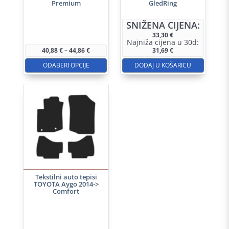
Premium
GledRing
Ovaj
SNIŽENA CIJENA:
proizvod
33,30
€
Najniža cijena u 30d:
ima
Raspon
40,88
€
–
44,86
€
31,69
€
više
cijena:
od
ODABERI OPCIJE
DODAJ U KOŠARICU
varijanti.
40,88 €
do
Opcije
44,86 €
se
mogu
odabrati
na
stranici
proizvoda
Tekstilni auto tepisi
TOYOTA Aygo 2014->
Comfort