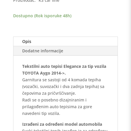
Proizvođač:
KS car line
>
Elegance
Dostupno (Rok isporuke 48h)
količina
Opis
Dodatne informacije
Tekstilni auto tepisi Elegance za tip vozila
TOYOTA Aygo 2014->.
Garnitura se sastoji od 4 komada tepiha
(vozački, suvozački i dva zadnja tepiha) sa
čepovima za pričvrščivanje.
Radi se o posebno dizajniranim i
prilagođenim auto tepisima za gore
navedeni tip vozila.
Izrađeni za određeni model automobila
Svaki tekstilni tepih izrađen je za određenu