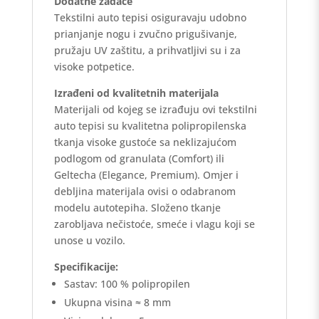
Dodatne zadaće
Tekstilni auto tepisi osiguravaju udobno
prianjanje nogu i zvučno prigušivanje,
pružaju UV zaštitu, a prihvatljivi su i za
visoke potpetice.
Izrađeni od kvalitetnih materijala
Materijali od kojeg se izrađuju ovi tekstilni
auto tepisi su kvalitetna polipropilenska
tkanja visoke gustoće sa neklizajućom
podlogom od granulata (Comfort) ili
Geltecha (Elegance, Premium). Omjer i
debljina materijala ovisi o odabranom
modelu autotepiha. Složeno tkanje
zarobljava nečistoće, smeće i vlagu koji se
unose u vozilo.
Specifikacije:
Sastav: 100 % polipropilen
Ukupna visina ≈ 8 mm