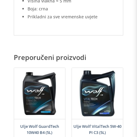
Visina vlakna ≈ 5 mm
Boja: crna
Prikladni za sve vremenske uvjete
Preporučeni proizvodi
i
Ulje Wolf GuardTech
Ulje Wolf VitalTech 5W-40
10W40 B4 (5L)
PI C3 (5L)