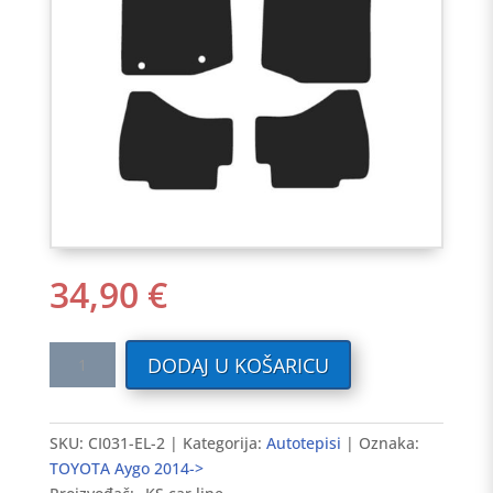
34,90
€
Tekstilni
DODAJ U KOŠARICU
auto
tepisi
TOYOTA
SKU:
CI031-EL-2
Kategorija:
Autotepisi
Oznaka:
Aygo
TOYOTA Aygo 2014->
2014-