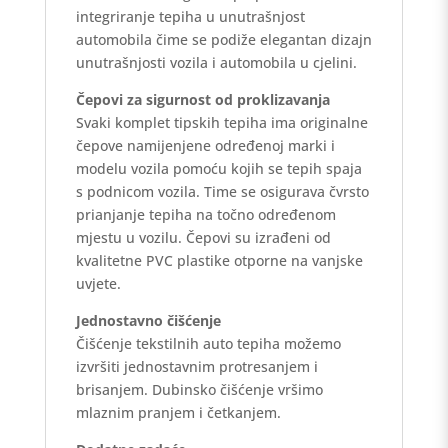
integriranje tepiha u unutrašnjost
automobila čime se podiže elegantan dizajn
unutrašnjosti vozila i automobila u cjelini.
Čepovi za sigurnost od proklizavanja
Svaki komplet tipskih tepiha ima originalne
čepove namijenjene određenoj marki i
modelu vozila pomoću kojih se tepih spaja
s podnicom vozila. Time se osigurava čvrsto
prianjanje tepiha na točno određenom
mjestu u vozilu. Čepovi su izrađeni od
kvalitetne PVC plastike otporne na vanjske
uvjete.
Jednostavno čišćenje
Čišćenje tekstilnih auto tepiha možemo
izvršiti jednostavnim protresanjem i
brisanjem. Dubinsko čišćenje vršimo
mlaznim pranjem i četkanjem.