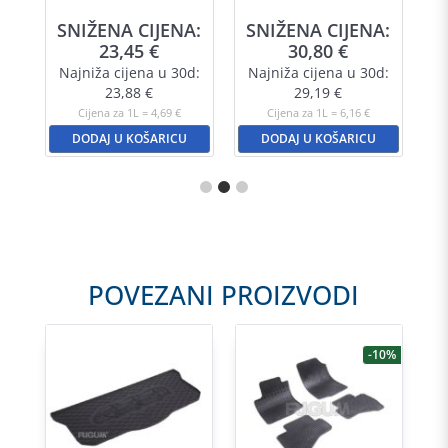
SNIŽENA CIJENA:
SNIŽENA CIJENA:
23,45
€
30,80
€
Najniža cijena u 30d:
Najniža cijena u 30d:
23,88
€
29,19
€
Cijena za 1L = 4,69 €
Cijena za 1L = 6,16 €
DODAJ U KOŠARICU
DODAJ U KOŠARICU
POVEZANI PROIZVODI
-10%