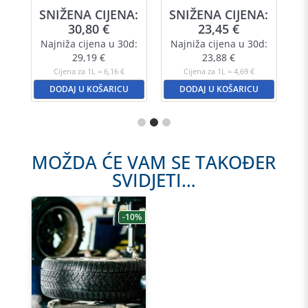
SNIŽENA CIJENA:
SNIŽENA CIJENA:
30,80
€
23,45
€
Najniža cijena u 30d:
Najniža cijena u 30d:
29,19
€
23,88
€
Cijena za 1L = 6,16 €
Cijena za 1L = 4,69 €
DODAJ U KOŠARICU
DODAJ U KOŠARICU
MOŽDA ĆE VAM SE TAKOĐER
SVIDJETI…
-10%