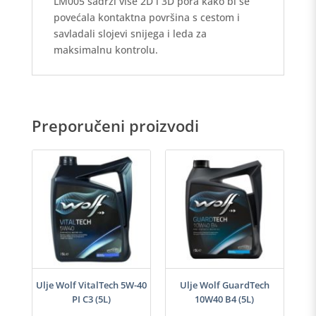
LM005 sadrži više 2D i 3D pora kako bi se
povećala kontaktna površina s cestom i
savladali slojevi snijega i leda za
maksimalnu kontrolu.
Preporučeni proizvodi
i
Ulje Wolf VitalTech 5W-40
Ulje Wolf GuardTech
PI C3 (5L)
10W40 B4 (5L)