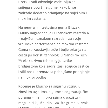
uzorku radi odvodnje vode, bljuzge i
snijega s površine gume, kako bi se
zadržalo dodatno prianjanje na snježnim i
mokrim cestama.
Na neovisnim testovima guma Blizzak
LM005 nagrađena je EU oznakom razreda A
– najvišom oznakom razreda – za svoje
vrhunske performanse na mokrim cestama.
Guma se zaustavlja brže i bolje prianja na
cestu jer koristi tehnologiju NanoPro-Tech
™: ekskluzivnu tehnologiju tvrtke
Bridgestone koja sadrži zasijecajuće čestice
i silikonski premaz za poboljšano prianjanje
na mokroj podlozi.
Kočenje je ključno za sigurnu vožnju u
zimskim uvjetima, a gume s odgovarajućim
porama – malim prorezima u gazištu –
mogu biti ključni dio. Gazište gume Blizzak