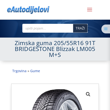
Search
a
for:
Zimska guma 205/55R16 91T
BRIDGESTONE Blizzak LM005
M+S
Trgovina
»
Gume