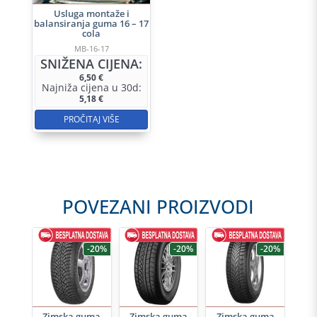
Usluga montaže i
balansiranja guma 16 – 17
cola
MB-16-17
SNIŽENA CIJENA:
6,50
€
Najniža cijena u 30d:
5,18
€
PROČITAJ VIŠE
POVEZANI PROIZVODI
-20%
-20%
-20%
-20%
uma
Zimska guma
Zimska guma
Zimska guma
Lj