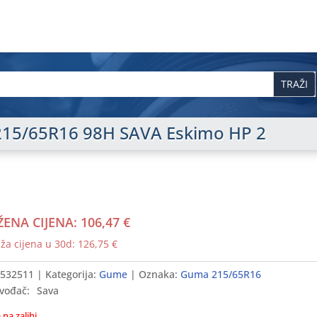
15/65R16 98H SAVA Eskimo HP 2
ŽENA CIJENA:
106,47
€
ža cijena u 30d:
126,75
€
532511
Kategorija:
Gume
Oznaka:
Guma 215/65R16
vođač:
Sava
na zalihi