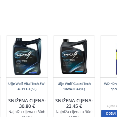
Ulje Wolf VitalTech 5W-
Ulje Wolf GuardTech
WD-40 v
40 PI C3 (5L)
10W40 B4 (5L)
spr
SNIŽENA CIJENA:
SNIŽENA CIJENA:
30,80
€
23,45
€
Cijena 
Najniža cijena u 30d:
Najniža cijena u 30d:
DODAJ
29,19
€
23,88
€