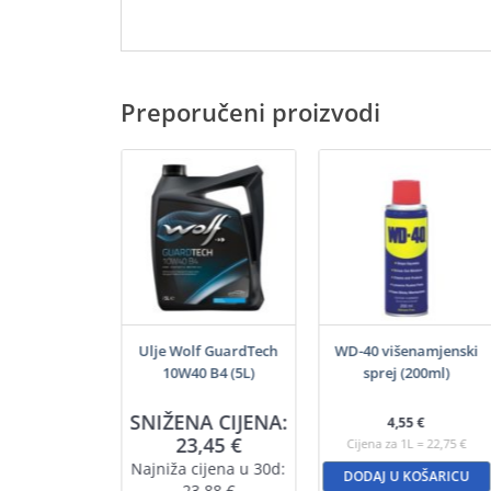
Preporučeni proizvodi
 VitalTech 5W-
Ulje Wolf GuardTech
WD-40 višenamjenski
I C3 (5L)
10W40 B4 (5L)
sprej (200ml)
A CIJENA:
SNIŽENA CIJENA:
4,55
€
,80
€
23,45
€
Cijena za 1L = 22,75 €
ijena u 30d:
Najniža cijena u 30d:
DODAJ U KOŠARICU
9,19
€
23,88
€