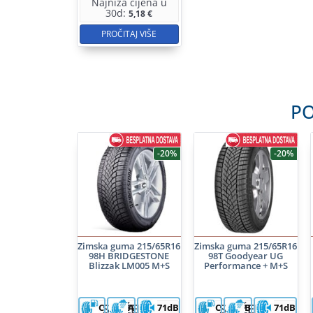
Najniža cijena u
30d:
5,18
€
PROČITAJ VIŠE
PO
-20%
-20%
Zimska guma 215/65R16
Zimska guma 215/65R16
98H BRIDGESTONE
98T Goodyear UG
Blizzak LM005 M+S
Performance + M+S
SNIŽENA
SNIŽENA
C
A
71dB
C
B
71dB