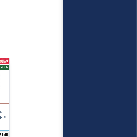
-20%
9R
lpin
71dB