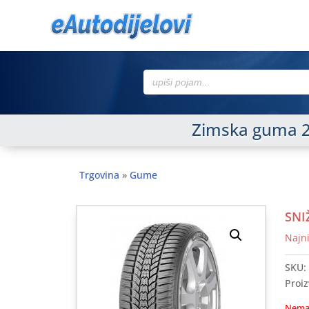
Search
for:
Zimska guma 2
Trgovina
»
Gume
SNI
Najni
SKU:
Proiz
Nema 