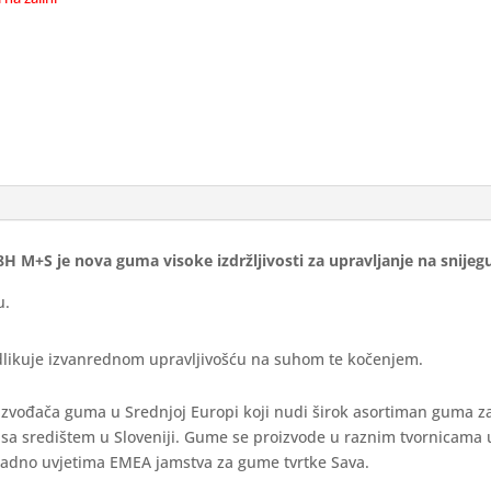
+S je nova guma visoke izdržljivosti za upravljanje na snijegu 
u.
odlikuje izvanrednom upravljivošću na suhom te kočenjem.
roizvođača guma u Srednjoj Europi koji nudi širok asortiman guma z
 sa središtem u Sloveniji. Gume se proizvode u raznim tvornicama u
ukladno uvjetima EMEA jamstva za gume tvrtke Sava.