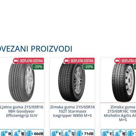
VEZANI PROIZVODI
-20%
-20%
Ljetna guma 215/65R16
Zimska guma 215/65R16
Zimska guma
98H Goodyear
102T Starmaxx
215/65R16C 10
Efficientgrip SUV
Icegripper W850 M+S
Michelin Agilis A
M+S
SNIŽENA
SNIŽENA
SNIŽENA
B
B
66dB
E
C
71dB
E
B