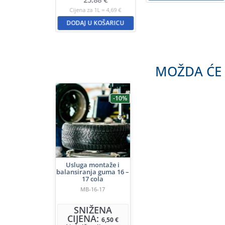
a 1L = 6,16 €
Cijena za 1L = 4,69 €
U KOŠARICU
DODAJ U KOŠARICU
MOŽDA ĆE 
-10%
Usluga montaže i
balansiranja guma 16 –
17 cola
MB-16-17
SNIŽENA
CIJENA:
6,50
€