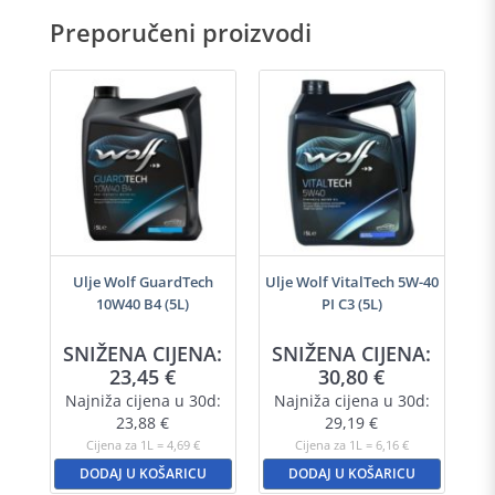
Preporučeni proizvodi
i
Ulje Wolf GuardTech
Ulje Wolf VitalTech 5W-40
10W40 B4 (5L)
PI C3 (5L)
SNIŽENA CIJENA:
SNIŽENA CIJENA:
23,45
€
30,80
€
Najniža cijena u 30d:
Najniža cijena u 30d:
23,88
€
29,19
€
Cijena za 1L = 4,69 €
Cijena za 1L = 6,16 €
DODAJ U KOŠARICU
DODAJ U KOŠARICU