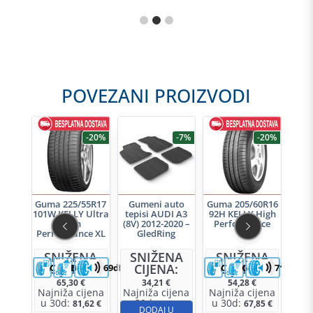
POVEZANI PROIZVODI
-7%
-20%
-7%
-20%
uto
Guma 225/55R17
Gumeni auto
Guma 205/60R16
Gu
I A1
101W KELLY Ultra
tepisi AUDI A3
92H KELLY High
tep
dRing
High
(8V) 2012-2020 –
Performance
(8P)
Performance XL
GledRing
NA
SNIŽENA
SNIŽENA
SNIŽENA
S
A:
CIJENA:
CIJENA:
CIJENA:
C
C
B
69dB
C
C
71dB
65,30
€
34,21
€
54,28
€
jena
Najniža cijena
Najniža cijena
Najniža cijena
Naj
u 30d:
u 30d:
u 30d:
u 
,69
€
81,62
€
32,94
€
67,85
€
U
DODAJ U