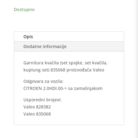
količina
Dostupno
Opis
Dodatne informacije
Garnitura kvačila (set spojke, set kvačila,
kuplung set) 835068 proizvođača Valeo
Odgovara za vozila:
CITROEN 2.0HDI.00-> sa zamašnjakom
Usporedni brojevi:
Valeo 828382
Valeo 835068