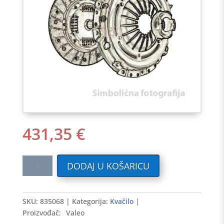
431,35
€
Kvačilo
DODAJ U KOŠARICU
CITROEN
2.0HDI.00-
>
SKU:
835068
Kategorija:
Kvačilo
sa
Proizvođač:
Valeo
zamašnjakom