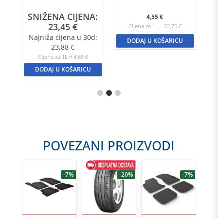
A:
SNIŽENA CIJENA:
S
4,55
€
23,45
€
Cijena za 1L = 22,75 €
d:
Najniža cijena u 30d:
N
DODAJ U KOŠARICU
23,88
€
Cijena za 1L = 4,69 €
DODAJ U KOŠARICU
POVEZANI PROIZVODI
-7%
-7%
-20%
-7%