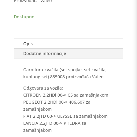
Proizvođač:
Valeo
PEUGEOT,
FIAT,
Dostupno
LANCIA
sa
zamašnjakom
količina
Opis
Dodatne informacije
Garnitura kvačila (set spojke, set kvačila,
kuplung set) 835008 proizvođača Valeo
Odgovara za vozila:
CITROEN 2.2HDi 00-> C5 sa zamašnjakom
PEUGEOT 2.2HDi 00-> 406,607 za
zamašnjakom
FIAT 2.2JTD 00-> ULYSSE sa zamašnjakom
LANCIA 2.2JTD 00-> PHEDRA sa
zamašnjakom