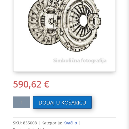
590,62
€
Kvačilo
DODAJ U KOŠARICU
CITROEN
2.2HDi
00-
SKU:
835008
Kategorija:
Kvačilo
>,