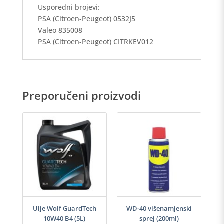
Usporedni brojevi:
PSA (Citroen-Peugeot) 0532J5
Valeo 835008
PSA (Citroen-Peugeot) CITRKEV012
Preporučeni proizvodi
-40
Ulje Wolf GuardTech
WD-40 višenamjenski
Ulj
10W40 B4 (5L)
sprej (200ml)