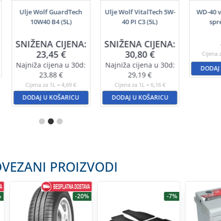
Ulje Wolf GuardTech
Ulje Wolf VitalTech 5W-
WD-40 v
10W40 B4 (5L)
40 PI C3 (5L)
spr
SNIŽENA CIJENA:
SNIŽENA CIJENA:
23,45
€
30,80
€
Cijena 
Najniža cijena u 30d:
Najniža cijena u 30d:
DODAJ
23,88
€
29,19
€
Cijena za 1L = 4,69 €
Cijena za 1L = 6,16 €
DODAJ U KOŠARICU
DODAJ U KOŠARICU
VEZANI PROIZVODI
%
-20%
-7%