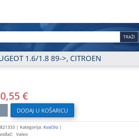
EUGEOT 1.6/1.8 89->, CITROEN
40,55
€
lo
DODAJ U KOŠARICU
GEOT
.8
821333
Kategorija:
Kvačilo
vođač:
Valeo