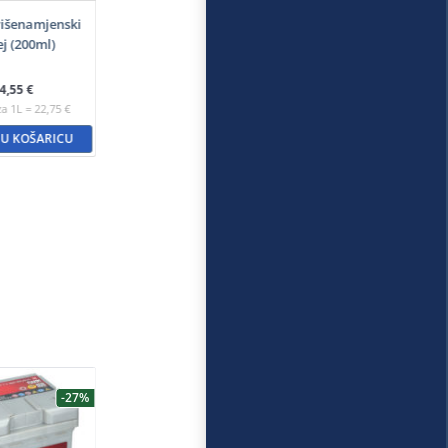
išenamjenski
ej (200ml)
4,55
€
za 1L = 22,75 €
 U KOŠARICU
-27%
-20%
-7%