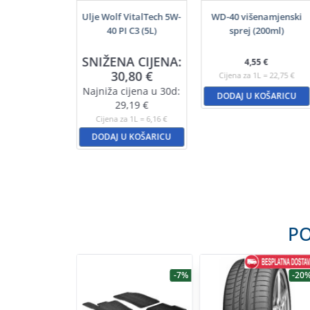
f GuardTech
Ulje Wolf VitalTech 5W-
WD-40 višenamjenski
0 B4 (5L)
40 PI C3 (5L)
sprej (200ml)
A CIJENA:
SNIŽENA CIJENA:
4,55
€
,45
€
30,80
€
Cijena za 1L = 22,75 €
ijena u 30d:
Najniža cijena u 30d:
DODAJ U KOŠARICU
3,88
€
29,19
€
a 1L = 4,69 €
Cijena za 1L = 6,16 €
U KOŠARICU
DODAJ U KOŠARICU
PO
-7%
-7%
-20