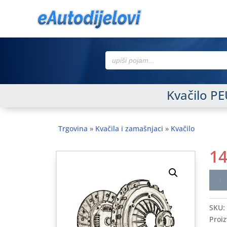
Search
for:
Kvačilo P
Trgovina
»
Kvačila i zamašnjaci
»
Kvačilo
1
Kvači
PEU
1.6/1
SKU:
89-
Proiz
>,