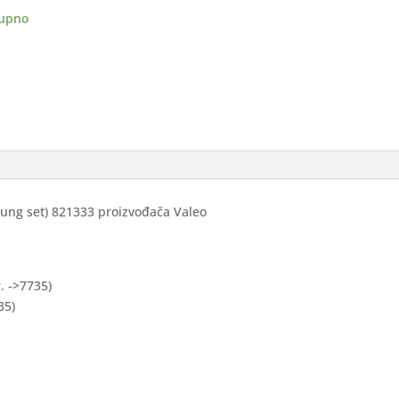
OEN
upno
ina
plung set) 821333 proizvođača Valeo
. ->7735)
35)