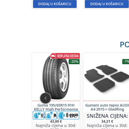
DODAJ U KOŠARICU
DODAJ U KOŠARICU
PO
-27%
-20%
-7
tor 12V 44Ah
Guma 195/65R15 91H
Gumeni auto tepisi AUD
rtasti D+ Fiamm
KELLY High Performance
A4 2015-> GledRing
m Pro L0 44P
NA CIJENA:
SNIŽENA CIJENA:
SNIŽENA CIJENA:
C
B
69dB
IJA 3 GODINE
69,35
€
43,00
€
34,21
€
cijena u 30d:
Najniža cijena u 30d:
Najniža cijena u 30d: