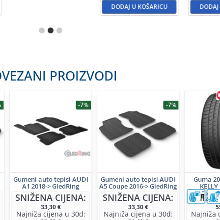
DODAJ U KOŠARICU
DODAJ
VEZANI PROIZVODI
%
-7%
-7%
I
Gumeni auto tepisi AUDI
Gumeni auto tepisi AUDI
Guma 20
A1 2018-> GledRing
A5 Coupe 2016-> GledRing
KELLY 
Perfo
SNIŽENA CIJENA:
SNIŽENA CIJENA:
SNIŽEN
E
33,30
€
33,30
€
5
Najniža cijena u 30d:
Najniža cijena u 30d:
Najniža 