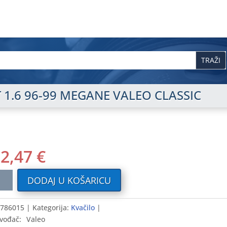
T 1.6 96-99 MEGANE VALEO CLASSIC
12,47
€
lo
DODAJ U KOŠARICU
ULT
786015
Kategorija:
Kvačilo
vođač:
Valeo