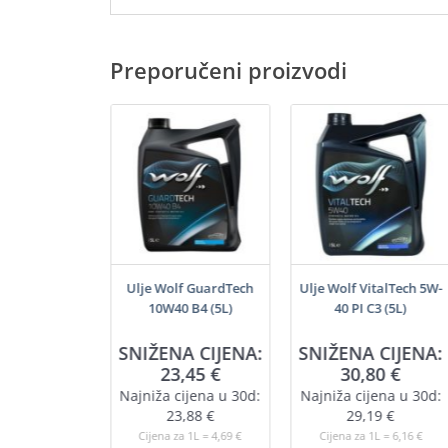
Preporučeni proizvodi
šenamjenski
Ulje Wolf GuardTech
Ulje Wolf VitalTech 5W-
j (200ml)
10W40 B4 (5L)
40 PI C3 (5L)
SNIŽENA CIJENA:
SNIŽENA CIJENA:
,55
€
23,45
€
30,80
€
a 1L = 22,75 €
Najniža cijena u 30d:
Najniža cijena u 30d:
U KOŠARICU
23,88
€
29,19
€
Cijena za 1L = 4,69 €
Cijena za 1L = 6,16 €