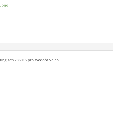
ANE
upno
O
SIC
ina
plung set) 786015 proizvođača Valeo