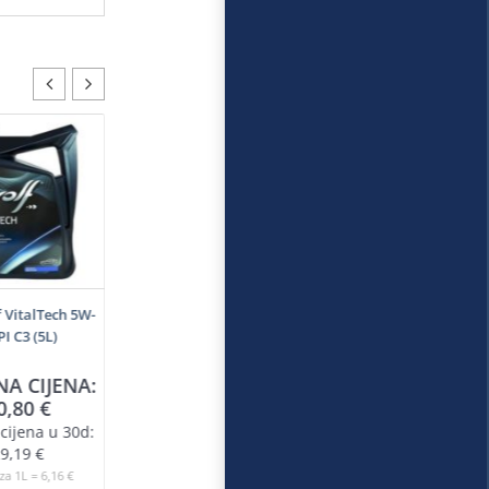
f VitalTech 5W-
PI C3 (5L)
NA CIJENA:
0,80
€
cijena u 30d:
9,19
€
za 1L = 6,16 €