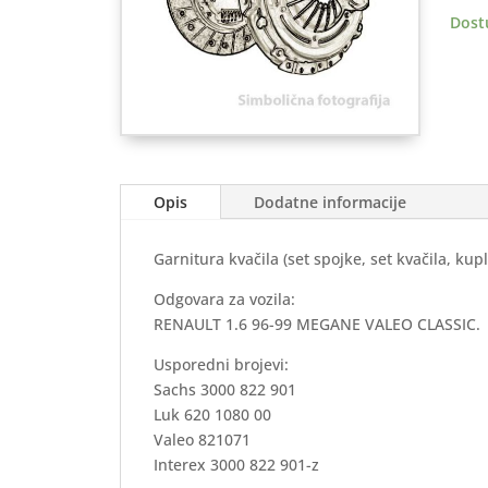
MEG
Dost
VALE
CLAS
količ
Opis
Dodatne informacije
Garnitura kvačila (set spojke, set kvačila, ku
Odgovara za vozila:
RENAULT 1.6 96-99 MEGANE VALEO CLASSIC.
Usporedni brojevi:
Sachs 3000 822 901
Luk 620 1080 00
Valeo 821071
Interex 3000 822 901-z