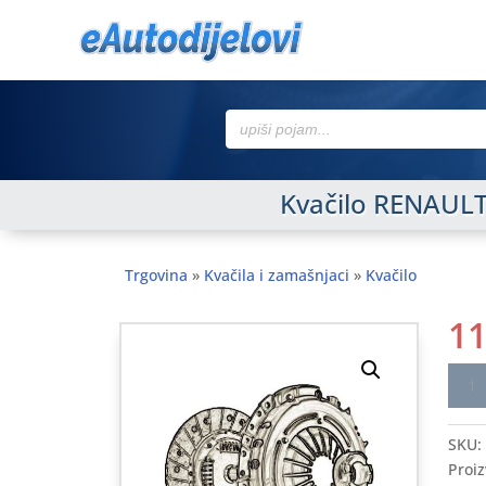
Search
for:
Kvačilo RENAUL
Trgovina
»
Kvačila i zamašnjaci
»
Kvačilo
1
Kvači
RENA
1.6
SKU:
96-
Proiz
99