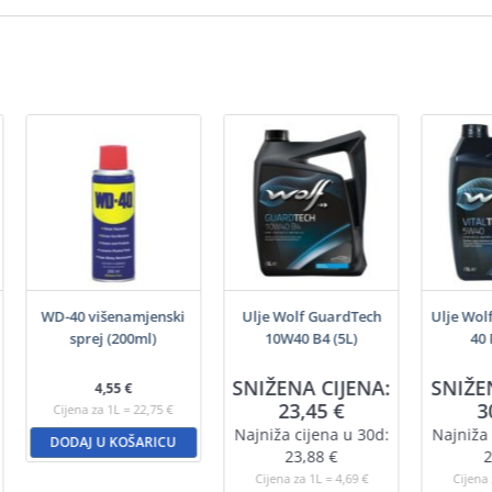
WD-40 višenamjenski
Ulje Wolf GuardTech
Ulje Wol
sprej (200ml)
10W40 B4 (5L)
40 
SNIŽENA CIJENA:
SNIŽE
4,55
€
23,45
€
3
Cijena za 1L = 22,75 €
Najniža cijena u 30d:
Najniža 
DODAJ U KOŠARICU
23,88
€
2
Cijena za 1L = 4,69 €
Cijena 