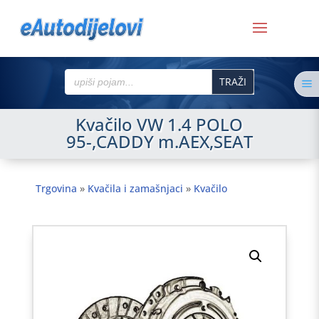
Search
a
for:
Kvačilo VW 1.4 POLO
95-,CADDY m.AEX,SEAT
Trgovina
»
Kvačila i zamašnjaci
»
Kvačilo