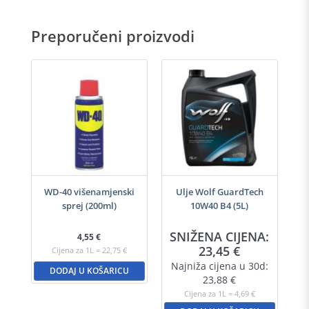
Preporučeni proizvodi
-40
WD-40 višenamjenski
Ulje Wolf GuardTech
Ulj
sprej (200ml)
10W40 B4 (5L)
A:
SNIŽENA CIJENA:
S
4,55
€
23,45
€
Cijena za 1L = 22,75 €
d:
Najniža cijena u 30d:
N
DODAJ U KOŠARICU
23,88
€
Cijena za 1L = 4,69 €