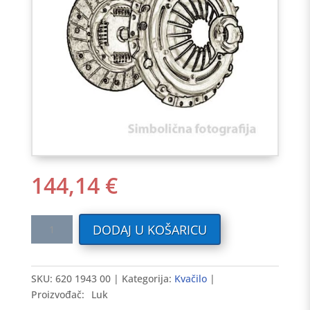
144,14
€
Kvačilo
DODAJ U KOŠARICU
VW
1.4
POLO
SKU:
620 1943 00
Kategorija:
Kvačilo
95-,CADDY
Proizvođač:
Luk
m.AEX,SEAT