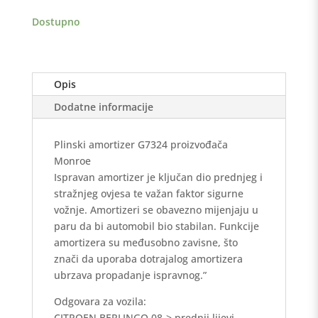
količina
Dostupno
Opis
Dodatne informacije
Plinski amortizer G7324 proizvođača
Monroe
Ispravan amortizer je ključan dio prednjeg i
stražnjeg ovjesa te važan faktor sigurne
vožnje. Amortizeri se obavezno mijenjaju u
paru da bi automobil bio stabilan. Funkcije
amortizera su međusobno zavisne, što
znači da uporaba dotrajalog amortizera
ubrzava propadanje ispravnog.”
Odgovara za vozila:
CITROEN BERLINGO.08-> prednji lijevi