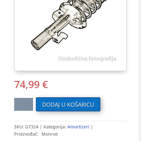
74,99
€
Amortizer
DODAJ U KOŠARICU
CITROEN
BERLINGO.08-
>
SKU:
G7324
Kategorija:
Amortizeri
prednji
Proizvođač:
Monroe
Lijevi