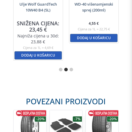
-40
Ulje Wolf GuardTech
WD-40 višenamjenski
Ulj
10W40 B4 (5L)
sprej (200ml)
A:
SNIŽENA CIJENA:
S
4,55
€
23,45
€
Cijena za 1L = 22,75 €
d:
Najniža cijena u 30d:
N
DODAJ U KOŠARICU
23,88
€
Cijena za 1L = 4,69 €
DODAJ U KOŠARICU
POVEZANI PROIZVODI
-27%
-20%
-7%
-20%