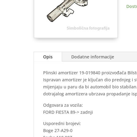
95
Dost
zadnj
količ
Opis
Dodatne informacije
Plinski amortizer 19-019840 proizvođača Bilst
Ispravan amortizer je ključan dio prednjeg i 
mijenjaju u paru da bi automobil bio stabila
dotrajalog amortizera ubrzava propadanje is
Odgovara za vozila:
FORD FIESTA 89-> zadnji
Usporedni brojevi:
Boge 27-A29-0