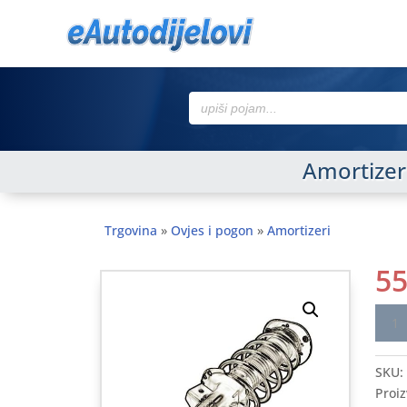
Search
for:
Amortizer 
Trgovina
»
Ovjes i pogon
»
Amortizeri
5
Amor
FOR
FIES
SKU:
III
Proiz
89-