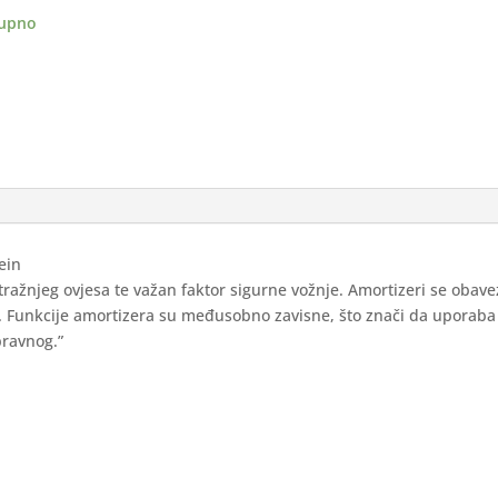
upno
i
ina
ein
stražnjeg ovjesa te važan faktor sigurne vožnje. Amortizeri se obav
n. Funkcije amortizera su međusobno zavisne, što znači da uporaba
pravnog.”