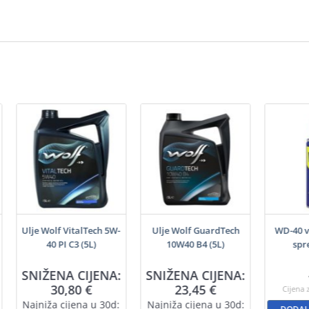
Ulje Wolf VitalTech 5W-
Ulje Wolf GuardTech
WD-40 v
40 PI C3 (5L)
10W40 B4 (5L)
spr
SNIŽENA CIJENA:
SNIŽENA CIJENA:
30,80
€
23,45
€
Cijena 
Najniža cijena u 30d:
Najniža cijena u 30d: