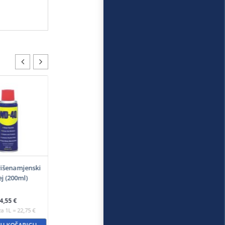
išenamjenski
ej (200ml)
4,55
€
za 1L = 22,75 €