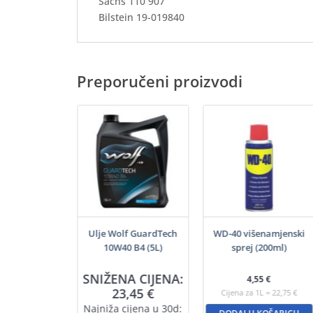
Sachs 110 907
Bilstein 19-019840
Preporučeni proizvodi
 VitalTech 5W-
Ulje Wolf GuardTech
WD-40 višenamjenski
I C3 (5L)
10W40 B4 (5L)
sprej (200ml)
A CIJENA:
SNIŽENA CIJENA:
4,55
€
,80
€
23,45
€
Cijena za 1L = 22,75 €
ijena u 30d:
Najniža cijena u 30d: