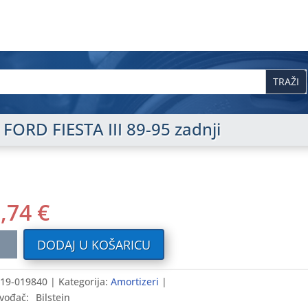
FORD FIESTA III 89-95 zadnji
5,74
€
tizer
DODAJ U KOŠARICU
D
TA
19-019840
Kategorija:
Amortizeri
vođač:
Bilstein