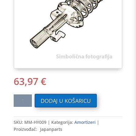
63,97
€
Amortizer
DODAJ U KOŠARICU
HYUNDAI
ACCENT
97-
SKU:
MM-HY009
Kategorija:
Amortizeri
03
Proizvođač:
Japanparts
zadnji