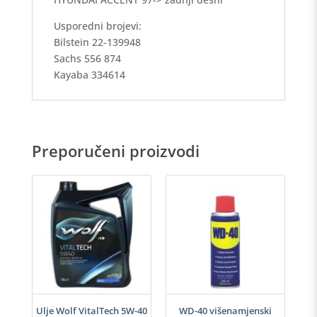
Usporedni brojevi:
Bilstein 22-139948
Sachs 556 874
Kayaba 334614
Preporučeni proizvodi
h
Ulje Wolf VitalTech 5W-40
WD-40 višenamjenski