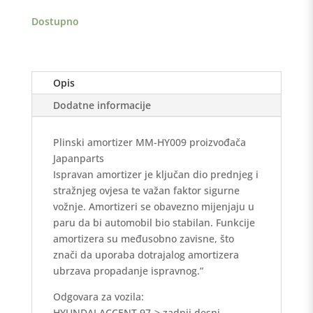
Desni
Dostupno
količina
Opis
Dodatne informacije
Plinski amortizer MM-HY009 proizvođača
Japanparts
Ispravan amortizer je ključan dio prednjeg i
stražnjeg ovjesa te važan faktor sigurne
vožnje. Amortizeri se obavezno mijenjaju u
paru da bi automobil bio stabilan. Funkcije
amortizera su međusobno zavisne, što
znači da uporaba dotrajalog amortizera
ubrzava propadanje ispravnog.”
Odgovara za vozila:
HYUNDAI ACCENT 97-> zadnji desni