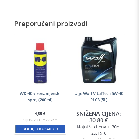
Preporučeni proizvodi
h
WD-40 višenamjenski
Ulje Wolf VitalTech 5W-40
sprej (200ml)
PI C3 (5L)
A:
SNIŽENA CIJENA:
S
4,55
€
30,80
€
Cijena za 1L = 22,75 €
d:
Najniža cijena u 30d:
N
DODAJ U KOŠARICU
29,19
€