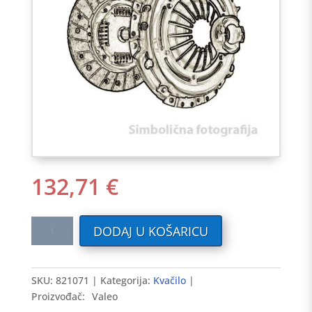
132,71
€
Kvačilo
DODAJ U KOŠARICU
RENAULT
1.6
96-
SKU:
821071
Kategorija:
Kvačilo
99
Proizvođač:
Valeo
MEGANE