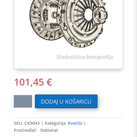
101,45
€
Kvačilo
DODAJ U KOŠARICU
VW
1.0/1.3/1.3D/1.4
85-
SKU:
CK9043
Kategorija:
Kvačilo
>
Proizvođač:
National
NATIONAL