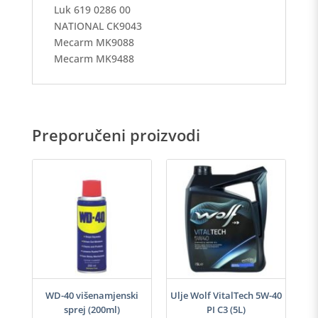
Luk 619 0286 00
NATIONAL CK9043
Mecarm MK9088
Mecarm MK9488
Preporučeni proizvodi
h
WD-40 višenamjenski
Ulje Wolf VitalTech 5W-40
sprej (200ml)
PI C3 (5L)