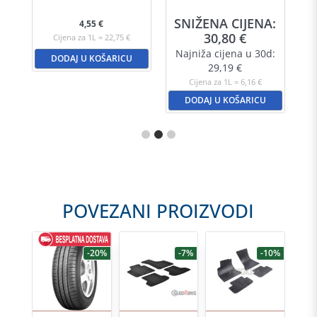
A:
SNIŽENA CIJENA:
S
4,55
€
30,80
€
Cijena za 1L = 22,75 €
d:
Najniža cijena u 30d:
N
DODAJ U KOŠARICU
29,19
€
Cijena za 1L = 6,16 €
DODAJ U KOŠARICU
POVEZANI PROIZVODI
-30%
-20%
-7%
-10%