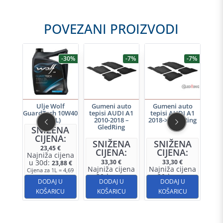
POVEZANI PROIZVODI
-7%
-30%
-7%
-7%
uto
Ulje Wolf
Gumeni auto
Gumeni auto
Gu
I A5
GuardTech 10W40
tepisi AUDI A1
tepisi AUDI A1
tep
2009-
B4 (5L)
2010-2018 –
2018-> GledRing
20
dRing
GledRing
SNIŽENA
CIJENA:
NA
SNIŽENA
SNIŽENA
S
23,45
€
A:
CIJENA:
CIJENA:
C
Najniža cijena
u 30d:
33,30
€
33,30
€
23,88
€
jena
Najniža cijena
Najniža cijena
Naj
Cijena za 1L = 4,69
u 30d:
u 30d:
u 
,69
€
31,69
€
31,69
€
€
U
DODAJ U
DODAJ U
DODAJ U
CU
KOŠARICU
KOŠARICU
KOŠARICU
K