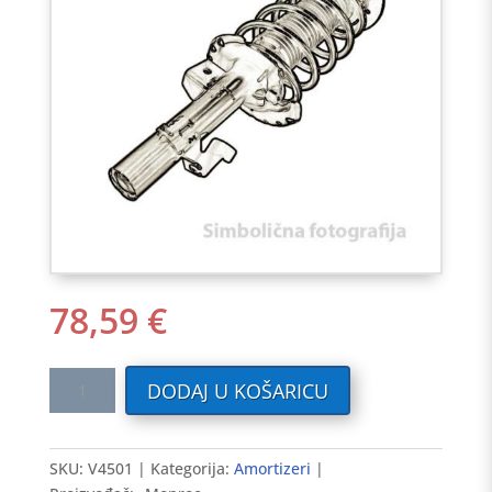
78,59
€
Amortizer
DODAJ U KOŠARICU
FIAT
DUCATO
94-
SKU:
V4501
Kategorija:
Amortizeri
>