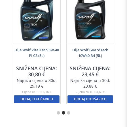
i
Ulje Wolf VitalTech 5W-40
Ulje Wolf GuardTech
PI C3 (5L)
10W40 B4 (5L)
SNIŽENA CIJENA:
SNIŽENA CIJENA:
30,80
€
23,45
€
Najniža cijena u 30d:
Najniža cijena u 30d:
29,19
€
23,88
€
Cijena za 1L = 6,16 €
Cijena za 1L = 4,69 €
DODAJ U KOŠARICU
DODAJ U KOŠARICU