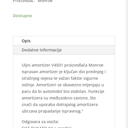
Proizvođač:
Monroe
10-
14Q,
Dostupno
CITROEN
JUMPER,
PEUGEOT
BOXER
Opis
prednji
količina
Dodatne informacije
Uljni amortizer V4501 proizvođača Monroe
Ispravan amortizer je ključan dio prednjeg i
stražnjeg ovjesa te važan faktor sigurne
vožnje. Amortizeri se obavezno mijenjaju u
paru da bi automobil bio stabilan. Funkcije
amortizera su međusobno zavisne, što
znači da uporaba dotrajalog amortizera
ubrzava propadanje ispravnog.”
Odgovara za vozila: