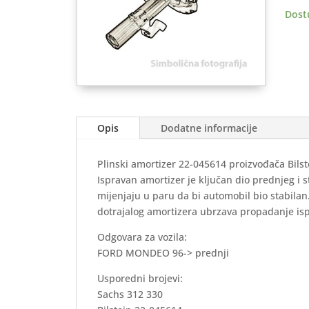
predn
Dost
količ
Opis
Dodatne informacije
Plinski amortizer 22-045614 proizvođača Bilst
Ispravan amortizer je ključan dio prednjeg i 
mijenjaju u paru da bi automobil bio stabila
dotrajalog amortizera ubrzava propadanje is
Odgovara za vozila:
FORD MONDEO 96-> prednji
Usporedni brojevi:
Sachs 312 330