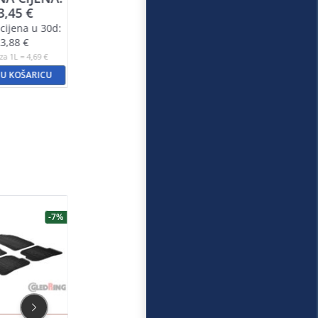
3,45
€
cijena u 30d:
3,88
€
za 1L = 4,69 €
 U KOŠARICU
-7%
-20%
-7%