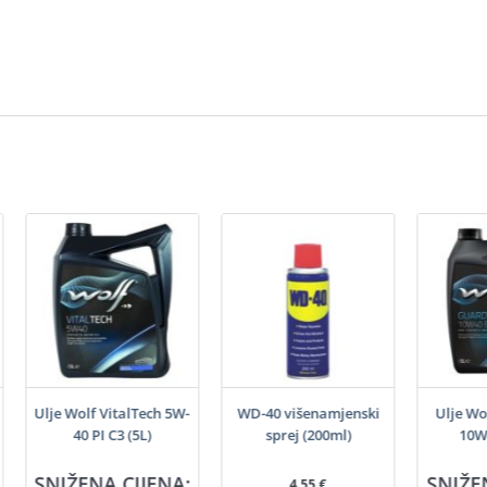
Ulje Wolf VitalTech 5W-
WD-40 višenamjenski
Ulje Wo
40 PI C3 (5L)
sprej (200ml)
10W4
SNIŽENA CIJENA:
SNIŽE
4,55
€