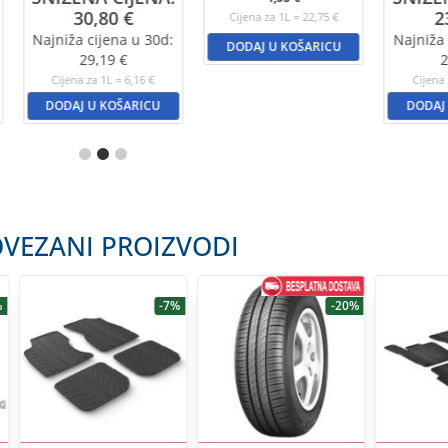
30,80
€
2
Cijena za 1L = 22,75 €
Najniža cijena u 30d:
Najniža 
DODAJ U KOŠARICU
29,19
€
2
Cijena za 1L = 6,16 €
Cijena 
DODAJ U KOŠARICU
DODAJ
VEZANI PROIZVODI
%
-7%
-20%