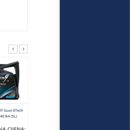
lf GuardTech
0 B4 (5L)
NA CIJENA: