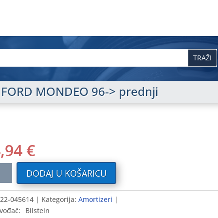
 FORD MONDEO 96-> prednji
4,94
€
tizer
DODAJ U KOŠARICU
D
DEO
22-045614
Kategorija:
Amortizeri
vođač:
Bilstein