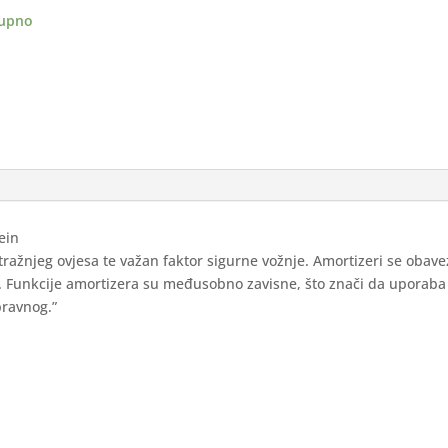
ji
upno
ina
ein
stražnjeg ovjesa te važan faktor sigurne vožnje. Amortizeri se obav
n. Funkcije amortizera su međusobno zavisne, što znači da uporaba
pravnog.”