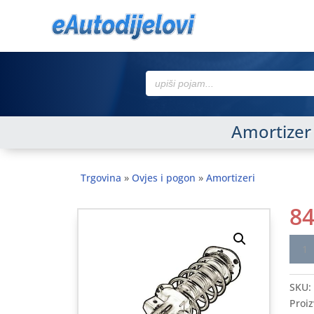
Search
for:
Amortizer
Trgovina
»
Ovjes i pogon
»
Amortizeri
8
Amor
FOR
MON
SKU:
96-
Proiz
>