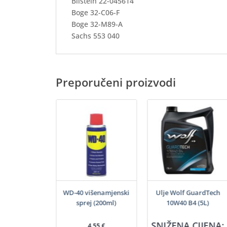
Bilstein 22-045614
Boge 32-C06-F
Boge 32-M89-A
Sachs 553 040
Preporučeni proizvodi
 VitalTech 5W-
WD-40 višenamjenski
Ulje Wolf GuardTech
I C3 (5L)
sprej (200ml)
10W40 B4 (5L)
A CIJENA:
SNIŽENA CIJENA:
4,55
€