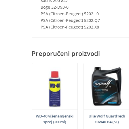
Sachs 200 847
Boge 32-D93-0
PSA (Citroen-Peugeot) 5202.L0
PSA (Citroen-Peugeot) 5202.Q7
PSA (Citroen-Peugeot) 5202.X8
Preporučeni proizvodi
 VitalTech 5W-
WD-40 višenamjenski
Ulje Wolf GuardTech
I C3 (5L)
sprej (200ml)
10W40 B4 (5L)