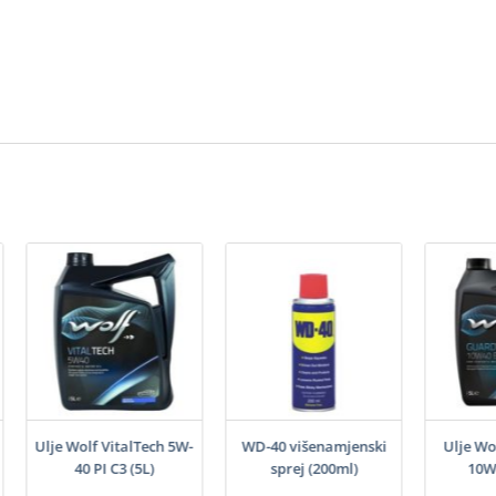
Ulje Wolf VitalTech 5W-
WD-40 višenamjenski
Ulje Wo
40 PI C3 (5L)
sprej (200ml)
10W4