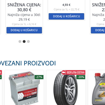
SNIŽENA CIJENA:
SNIŽE
4,55
€
30,80
€
2
Cijena za 1L = 22,75 €
Najniža cijena u 30d:
Najniža 
DODAJ U KOŠARICU
29,19
€
2
Cijena za 1L = 6,16 €
Cijena 
DODAJ U KOŠARICU
DODAJ
VEZANI PROIZVODI
%
-27%
-20%