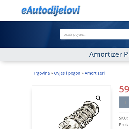
Search
for:
Amortizer P
Trgovina
»
Ovjes i pogon
»
Amortizeri
5
Amor
PEU
406
SKU:
95-
Proiz
>