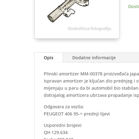
predn
Dost
Lijevi
količ
Opis
Dodatne informacije
Plinski amortizer MM-00378 proizvođača Jap
Ispravan amortizer je ključan dio prednjeg i 
mijenjaju u paru da bi automobil bio stabila
dotrajalog amortizera ubrzava propadanje is
Odgovara za vozila:
PEUGEOT 406 95-> prednji lijevi
Usporedni brojevi:
QH 129.634