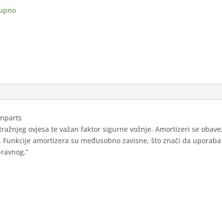
ji
upno
ina
anparts
stražnjeg ovjesa te važan faktor sigurne vožnje. Amortizeri se obav
n. Funkcije amortizera su međusobno zavisne, što znači da uporaba
pravnog.”