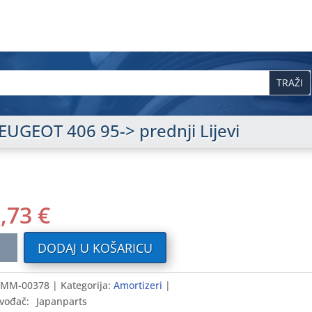
EUGEOT 406 95-> prednji Lijevi
9,73
€
tizer
DODAJ U KOŠARICU
GEOT
MM-00378
Kategorija:
Amortizeri
vođač:
Japanparts