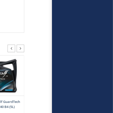
lf GuardTech
0 B4 (5L)