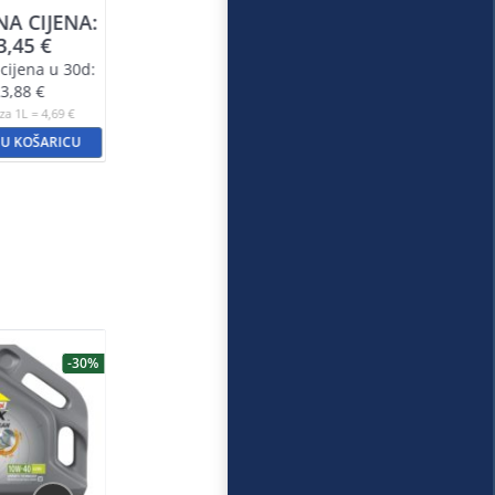
NA CIJENA:
3,45
€
cijena u 30d:
3,88
€
za 1L = 4,69 €
 U KOŠARICU
-30%
-20%
-30%