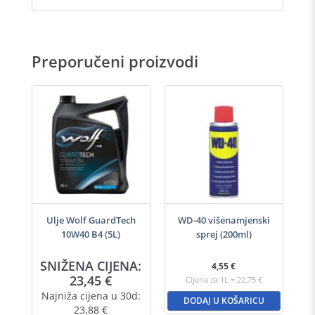
Preporučeni proizvodi
-40
Ulje Wolf GuardTech
WD-40 višenamjenski
Ulj
10W40 B4 (5L)
sprej (200ml)
A:
SNIŽENA CIJENA:
S
4,55
€
23,45
€
Cijena za 1L = 22,75 €
d:
Najniža cijena u 30d:
N
DODAJ U KOŠARICU
23,88
€