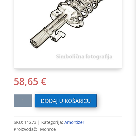
58,65
€
Amortizer
DODAJ U KOŠARICU
RENAULT
CLIO
II
SKU:
11273
Kategorija:
Amortizeri
98-
Proizvođač:
Monroe
>