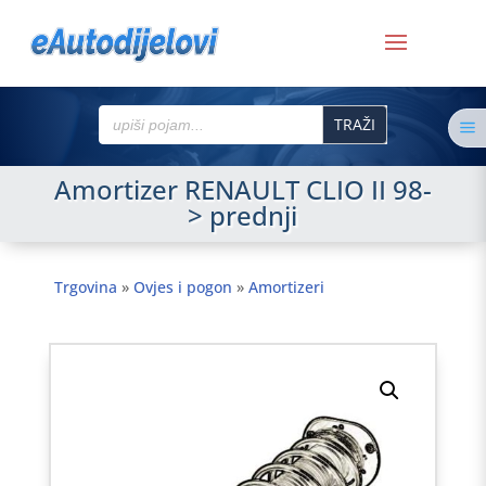
Search
a
for:
Amortizer RENAULT CLIO II 98-
> prednji
Trgovina
»
Ovjes i pogon
»
Amortizeri