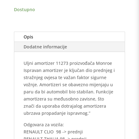
prednji
Dostupno
količina
Opis
Dodatne informacije
Uljni amortizer 11273 proizvođača Monroe
Ispravan amortizer je ključan dio prednjeg i
stražnjeg ovjesa te važan faktor sigurne
vožnje. Amortizeri se obavezno mijenjaju u
paru da bi automobil bio stabilan. Funkcije
amortizera su međusobno zavisne, što
znači da uporaba dotrajalog amortizera
ubrzava propadanje ispravnog.”
Odgovara za vozila:
RENAULT CLIO 98 -> prednji
RENAULT THALIA 98 -> prednji