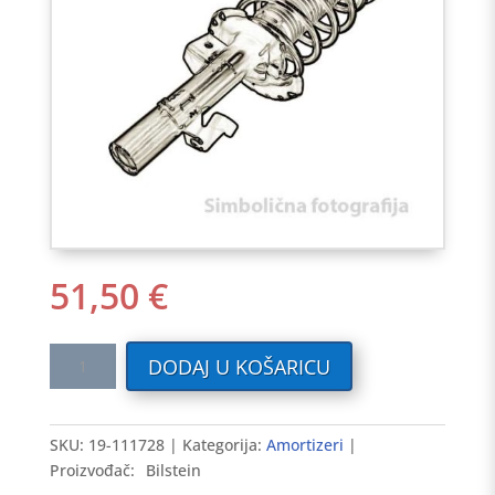
51,50
€
Amortizer
DODAJ U KOŠARICU
RENAULT
KANGOO
97-
SKU:
19-111728
Kategorija:
Amortizeri
>
Proizvođač:
Bilstein
zadnji