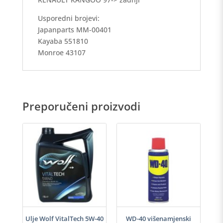
Usporedni brojevi:
Japanparts MM-00401
Kayaba 551810
Monroe 43107
Preporučeni proizvodi
h
Ulje Wolf VitalTech 5W-40
WD-40 višenamjenski