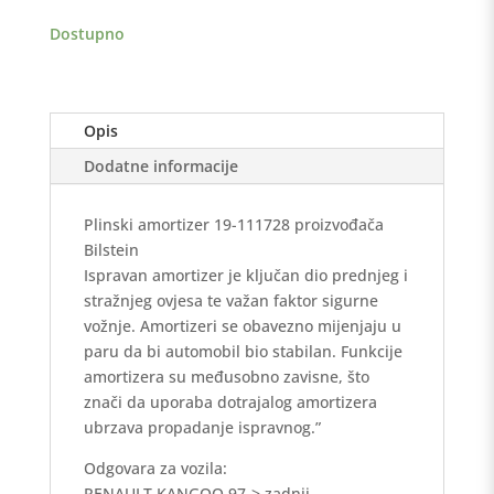
količina
Dostupno
Opis
Dodatne informacije
Plinski amortizer 19-111728 proizvođača
Bilstein
Ispravan amortizer je ključan dio prednjeg i
stražnjeg ovjesa te važan faktor sigurne
vožnje. Amortizeri se obavezno mijenjaju u
paru da bi automobil bio stabilan. Funkcije
amortizera su međusobno zavisne, što
znači da uporaba dotrajalog amortizera
ubrzava propadanje ispravnog.”
Odgovara za vozila:
RENAULT KANGOO 97-> zadnji