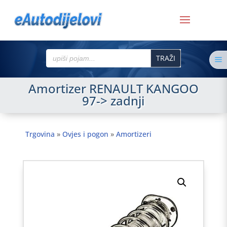
Search
a
for:
Amortizer RENAULT KANGOO
97-> zadnji
Trgovina
»
Ovjes i pogon
»
Amortizeri