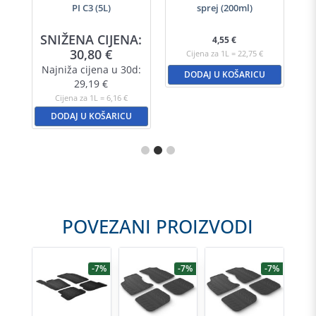
PI C3 (5L)
sprej (200ml)
A:
SNIŽENA CIJENA:
S
4,55
€
30,80
€
Cijena za 1L = 22,75 €
d:
Najniža cijena u 30d:
N
DODAJ U KOŠARICU
29,19
€
Cijena za 1L = 6,16 €
DODAJ U KOŠARICU
POVEZANI PROIZVODI
-7%
-7%
-7%
-7%