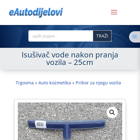
Search
a
for:
Isušivač vode nakon pranja
vozila – 25cm
Trgovina
»
Auto kozmetika
»
Pribor za njegu vozila