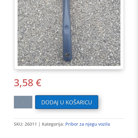
3,58
€
Isušivač
DODAJ U KOŠARICU
vode
nakon
pranja
SKU:
26011
Kategorija:
Pribor za njegu vozila
vozila
-