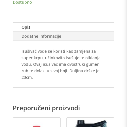
Dostupno
25cm
količina
Opis
Dodatne informacije
Isušivač vode se koristi kao zamjena za
super krpu, učinkovito isušuje te otklanja
vodu. Ovaj isušivač ima dvostruki gumeni
rub te dolazi u sivoj boji. Duljina drške je
23cm.
Preporučeni proizvodi