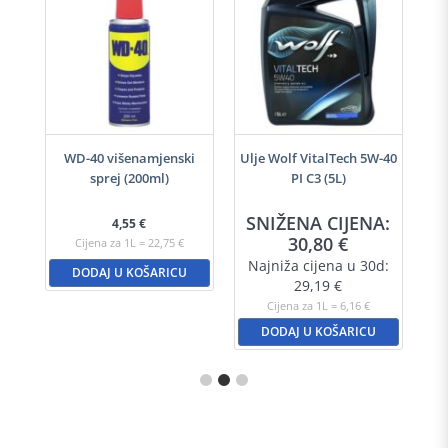
h
WD-40 višenamjenski
Ulje Wolf VitalTech 5W-40
sprej (200ml)
PI C3 (5L)
A:
SNIŽENA CIJENA:
S
4,55
€
30,80
€
Cijena za 1L = 22,75 €
d:
Najniža cijena u 30d:
N
DODAJ U KOŠARICU
29,19
€
Cijena za 1L = 6,16 €
DODAJ U KOŠARICU