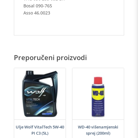
Bosal 090-765
Asso 46.0023
Preporučeni proizvodi
h
Ulje Wolf VitalTech 5W-40
WD-40 višenamjenski
PI C3 (5L)
sprej (200ml)