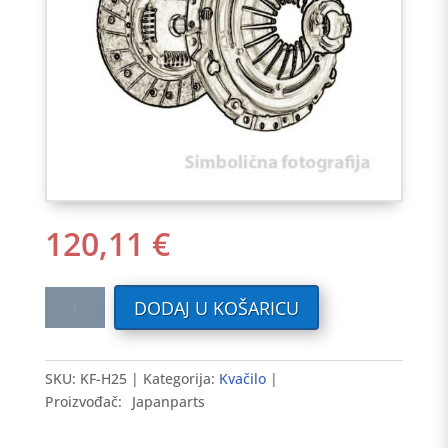
120,11
€
Kvačilo
DODAJ U KOŠARICU
HYUNDAI
1.1.02-
>
SKU:
KF-H25
Kategorija:
Kvačilo
GETZ
Proizvođač:
Japanparts
količina