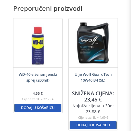
Preporučeni proizvodi
-40
WD-40 višenamjenski
Ulje Wolf GuardTech
Ulj
sprej (200ml)
10W40 B4 (5L)
A:
SNIŽENA CIJENA:
S
4,55
€
23,45
€
Cijena za 1L = 22,75 €
d:
Najniža cijena u 30d:
N
DODAJ U KOŠARICU
23,88
€
Cijena za 1L = 4,69 €
DODAJ U KOŠARICU