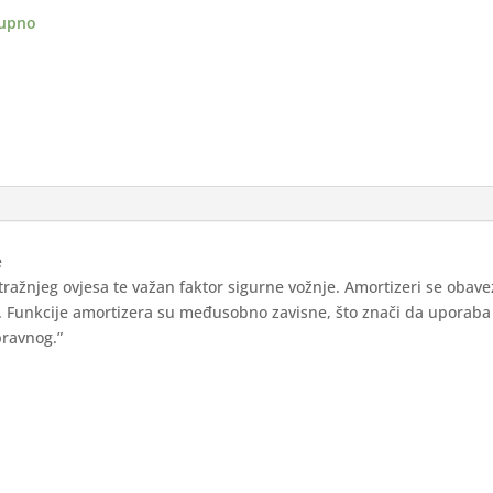
i
upno
i
ina
e
stražnjeg ovjesa te važan faktor sigurne vožnje. Amortizeri se obav
n. Funkcije amortizera su međusobno zavisne, što znači da uporaba
pravnog.”