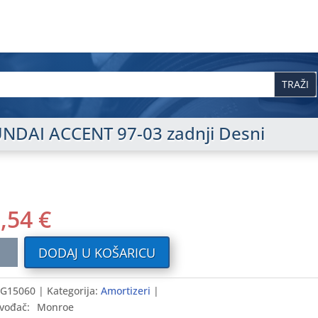
NDAI ACCENT 97-03 zadnji Desni
1,54
€
tizer
DODAJ U KOŠARICU
DAI
NT
G15060
Kategorija:
Amortizeri
vođač:
Monroe