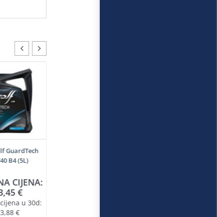
lf GuardTech
0 B4 (5L)
NA CIJENA:
3,45
€
cijena u 30d:
3,88
€