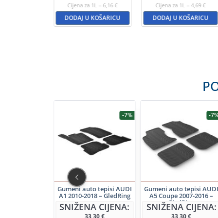
Cijena za 1L = 6,16 €
Cijena za 1L = 4,69 €
DODAJ U KOŠARICU
DODAJ U KOŠARICU
PO
-20%
-7%
-7
25/40R18 92Y
Gumeni auto tepisi AUDI
Gumeni auto tepisi AUD
 Ultra High
A1 2010-2018 – GledRing
A5 Coupe 2007-2016 –
ormance XL
GledRing
NA CIJENA:
SNIŽENA CIJENA:
SNIŽENA CIJENA:
B
68dB
60,92
€
33,30
€
33,30
€