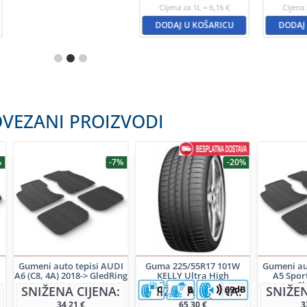
Cijena za 1L = 6,16 €
Cijena 
DODAJ U KOŠARICU
DODAJ
VEZANI PROIZVODI
%
-7%
-20%
I
Gumeni auto tepisi AUDI
Guma 225/55R17 101W
Gumeni au
A6 (C8, 4A) 2018-> GledRing
KELLY Ultra High
A5 Spor
Performance XL
Gl
SNIŽENA CIJENA:
SNIŽENA CIJENA:
SNIŽEN
C
B
69dB
34,21
€
65,30
€
3