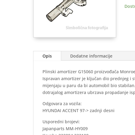
zadnj
Dost
Desn
količ
Opis
Dodatne informacije
Plinski amortizer G15060 proizvođača Monro
Ispravan amortizer je ključan dio prednjeg i 
mijenjaju u paru da bi automobil bio stabila
dotrajalog amortizera ubrzava propadanje is
Odgovara za vozila:
HYUNDAI ACCENT 97-> zadnji desni
Usporedni brojevi:
Japanparts MM-HY009