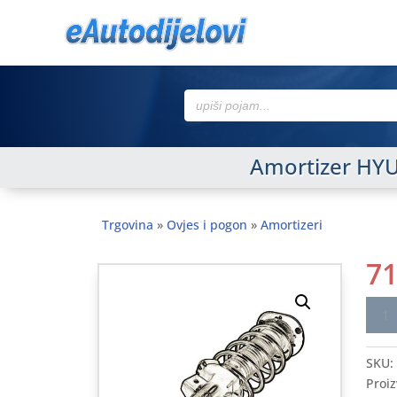
Search
for:
Amortizer HYU
Trgovina
»
Ovjes i pogon
»
Amortizeri
7
Amor
HYUN
ACCE
SKU:
97-
Proiz
03