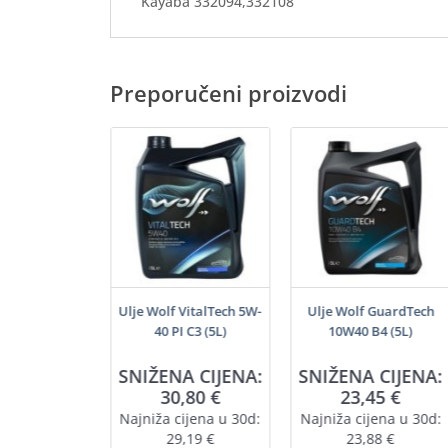
Kayaba 332094,332108
Preporučeni proizvodi
šenamjenski
Ulje Wolf VitalTech 5W-
Ulje Wolf GuardTech
j (200ml)
40 PI C3 (5L)
10W40 B4 (5L)
SNIŽENA CIJENA:
SNIŽENA CIJENA:
,55
€
30,80
€
23,45
€
a 1L = 22,75 €
Najniža cijena u 30d:
Najniža cijena u 30d:
U KOŠARICU
29,19
€
23,88
€