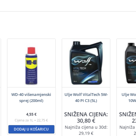
WD-40 višenamjenski
Ulje Wolf VitalTech 5W-
Ulje Wo
sprej (200ml)
40 PI C3 (5L)
10W4
SNIŽENA CIJENA:
SNIŽE
4,55
€
30,80
€
2
Cijena za 1L = 22,75 €
Najniža cijena u 30d:
Najniža 
DODAJ U KOŠARICU
29,19
€
2