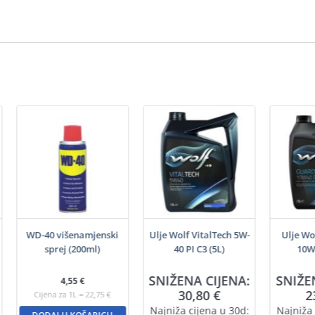
WD-40 višenamjenski
Ulje Wolf VitalTech 5W-
Ulje Wo
sprej (200ml)
40 PI C3 (5L)
10W4
SNIŽENA CIJENA:
SNIŽE
4,55
€
30,80
€
2
Cijena za 1L = 22,75 €
Najniža cijena u 30d:
Najniža 