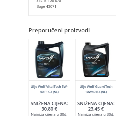
Sachs 106 878
Boge 43071
Preporučeni proizvodi
šenamjenski
Ulje Wolf VitalTech 5W-
Ulje Wolf GuardTech
j (200ml)
40 PI C3 (5L)
10W40 B4 (5L)
SNIŽENA CIJENA:
SNIŽENA CIJENA:
,55
€
30,80
€
23,45
€
a 1L = 22,75 €
Najniža cijena u 30d:
Najniža cijena u 30d: