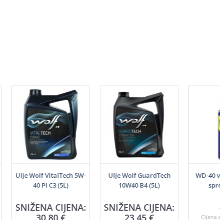
Ulje Wolf VitalTech 5W-
Ulje Wolf GuardTech
WD-40 v
40 PI C3 (5L)
10W40 B4 (5L)
spr
SNIŽENA CIJENA:
SNIŽENA CIJENA:
30,80
€
23,45
€
Cijena 