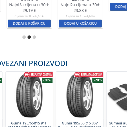
Najniža cijena u 30d:
Najniža cijena u 30d:
DODAJ
29,19
€
23,88
€
Cijena za 1L = 6,16 €
Cijena za 1L = 4,69 €
DODAJ U KOŠARICU
DODAJ U KOŠARICU
VEZANI PROIZVODI
%
-20%
-20%
I
Guma 195/65R15 91H
Guma 195/55R15 85V
Gumeni au
KELLY High Performance
KELLY High Performance
A5 Coupe