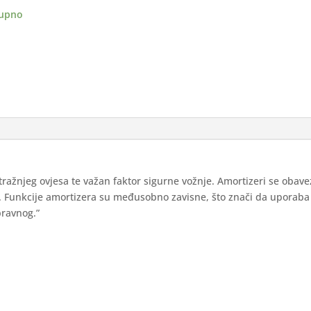
ji
upno
ina
stražnjeg ovjesa te važan faktor sigurne vožnje. Amortizeri se obav
n. Funkcije amortizera su međusobno zavisne, što znači da uporaba
pravnog.”