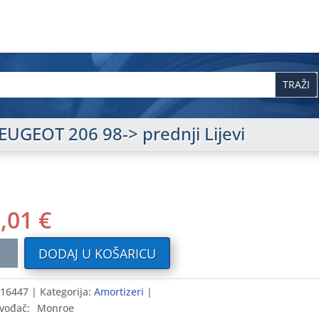
EUGEOT 206 98-> prednji Lijevi
1,01
€
tizer
DODAJ U KOŠARICU
GEOT
16447
Kategorija:
Amortizeri
vođač:
Monroe