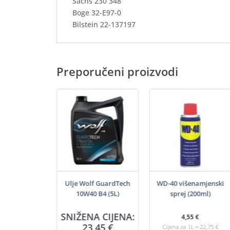
Sachs 230 348
Boge 32-E97-0
Bilstein 22-137197
Preporučeni proizvodi
 VitalTech 5W-
Ulje Wolf GuardTech
WD-40 višenamjenski
I C3 (5L)
10W40 B4 (5L)
sprej (200ml)
A CIJENA:
SNIŽENA CIJENA:
4,55
€
,80
€
23,45
€
Cijena za 1L = 22,75 €