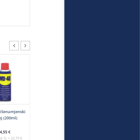
išenamjenski
ej (200ml)
4,55
€
za 1L = 22,75 €