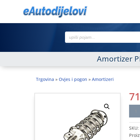
Search
for:
Amortizer P
Trgovina
»
Ovjes i pogon
»
Amortizeri
7
Amor
PEU
206
SKU:
98-
Proiz
>