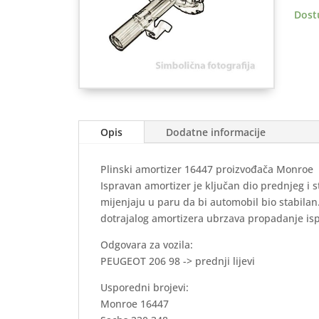
predn
Dost
Lijevi
količ
Opis
Dodatne informacije
Plinski amortizer 16447 proizvođača Monroe
Ispravan amortizer je ključan dio prednjeg i 
mijenjaju u paru da bi automobil bio stabila
dotrajalog amortizera ubrzava propadanje is
Odgovara za vozila:
PEUGEOT 206 98 -> prednji lijevi
Usporedni brojevi:
Monroe 16447