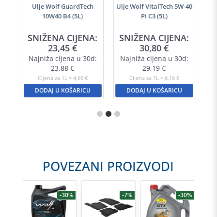
i
Ulje Wolf GuardTech
Ulje Wolf VitalTech 5W-40
10W40 B4 (5L)
PI C3 (5L)
SNIŽENA CIJENA:
SNIŽENA CIJENA:
23,45
€
30,80
€
Najniža cijena u 30d:
Najniža cijena u 30d:
23,88
€
29,19
€
Cijena za 1L = 4,69 €
Cijena za 1L = 6,16 €
DODAJ U KOŠARICU
DODAJ U KOŠARICU
POVEZANI PROIZVODI
-20%
-30%
-7%
-30%