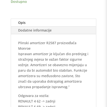
Dostupno
Opis
Dodatne informacije
Plinski amortizer R2587 proizvođača
Monroe
Ispravan amortizer je ključan dio prednjeg i
stražnjeg ovjesa te važan faktor sigurne
vožnje. Amortizeri se obavezno mijenjaju u
paru da bi automobil bio stabilan. Funkcije
amortizera su međusobno zavisne, što
znači da uporaba dotrajalog amortizera
ubrzava propadanje ispravnog.”
Odgovara za vozila:
RENAULT 4 62 -> zadnji
RENAULT 6 69 -> zadnji