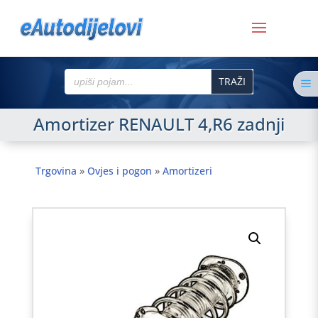
Search
a
for:
Amortizer RENAULT 4,R6 zadnji
Trgovina
»
Ovjes i pogon
»
Amortizeri