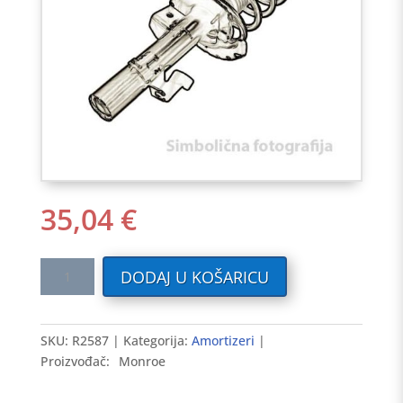
35,04
€
Amortizer
DODAJ U KOŠARICU
RENAULT
4,R6
zadnji
SKU:
R2587
Kategorija:
Amortizeri
količina
Proizvođač:
Monroe