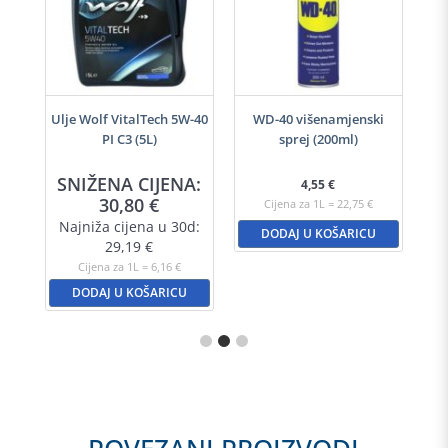
h
Ulje Wolf VitalTech 5W-40
WD-40 višenamjenski
PI C3 (5L)
sprej (200ml)
A:
SNIŽENA CIJENA:
S
4,55
€
30,80
€
Cijena za 1L = 22,75 €
d:
Najniža cijena u 30d:
N
DODAJ U KOŠARICU
29,19
€
Cijena za 1L = 6,16 €
DODAJ U KOŠARICU