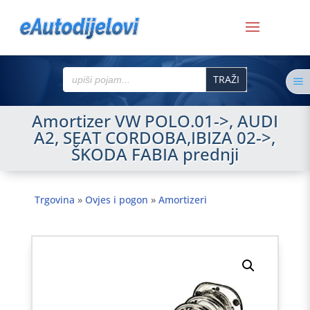
Search
a
for:
Amortizer VW POLO.01->, AUDI
A2, SEAT CORDOBA,IBIZA 02->,
ŠKODA FABIA prednji
Trgovina
»
Ovjes i pogon
»
Amortizeri