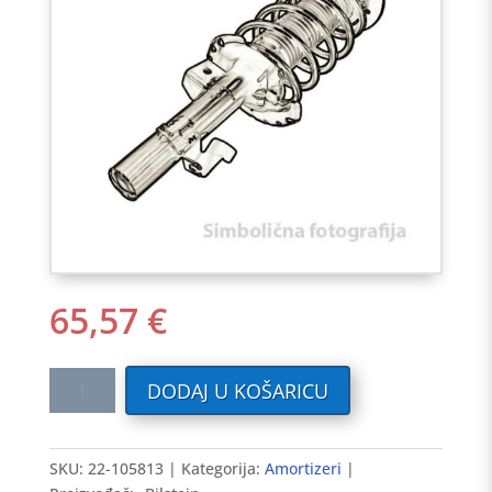
65,57
€
Amortizer
DODAJ U KOŠARICU
VW
POLO.01-
>,
SKU:
22-105813
Kategorija:
Amortizeri
AUDI