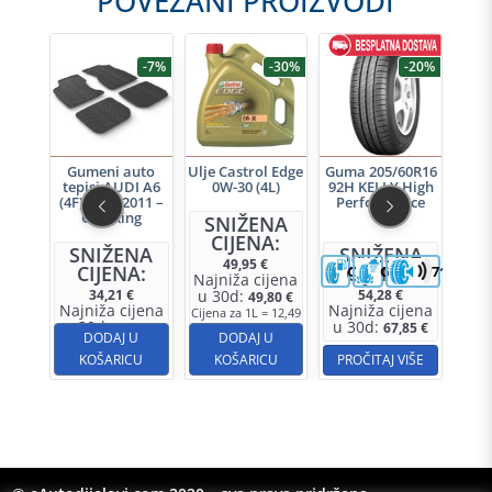
POVEZANI PROIZVODI
-7%
-7%
-30%
-20%
uto
Gumeni auto
Ulje Castrol Edge
Guma 205/60R16
Gu
I A6
tepisi AUDI A6
0W-30 (4L)
92H KELLY High
tep
7-2005
(4F) 2004-2011 –
Performance
(C8
ng
GledRing
SNIŽENA
CIJENA:
NA
SNIŽENA
SNIŽENA
S
49,95
€
A:
CIJENA:
CIJENA:
C
C
C
71dB
Najniža cijena
34,21
€
u 30d:
54,28
€
49,80
€
jena
Najniža cijena
Najniža cijena
Naj
Cijena za 1L = 12,49
u 30d:
u 30d:
u 
,31
€
32,94
€
67,85
€
€
U
DODAJ U
DODAJ U
CU
KOŠARICU
KOŠARICU
PROČITAJ VIŠE
K