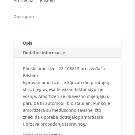
Proizvođač:
Bilstein
A2,
SEAT
Dostupno
CORDOBA,IBIZA
02-
>,
ŠKODA
Opis
FABIA
prednji
Dodatne informacije
količina
Plinski amortizer 22-105813 proizvođača
Bilstein
Ispravan amortizer je ključan dio prednjeg i
stražnjeg ovjesa te važan faktor sigurne
vožnje. Amortizeri se obavezno mijenjaju u
paru da bi automobil bio stabilan. Funkcije
amortizera su međusobno zavisne, što
znači da uporaba dotrajalog amortizera
ubrzava propadanje ispravnog.”