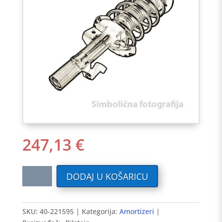
247,13
€
Amortizer
DODAJ U KOŠARICU
-
ZRAČNI
OVJES
SKU:
40-221595
Kategorija:
Amortizeri
-