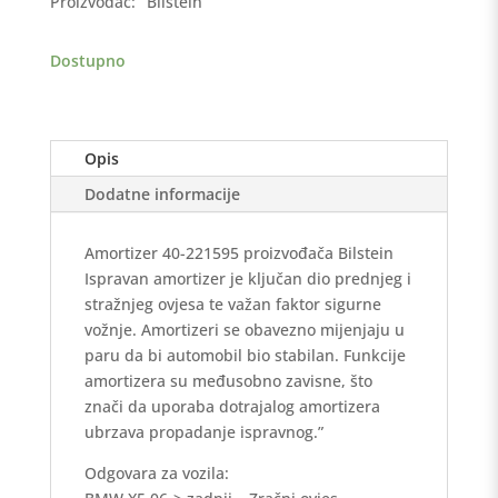
Proizvođač:
Bilstein
BMW
X5
Dostupno
(E70,E71)
X6
(E71,E72)
06-
Opis
>
zadnji
Dodatne informacije
količina
Amortizer 40-221595 proizvođača Bilstein
Ispravan amortizer je ključan dio prednjeg i
stražnjeg ovjesa te važan faktor sigurne
vožnje. Amortizeri se obavezno mijenjaju u
paru da bi automobil bio stabilan. Funkcije
amortizera su međusobno zavisne, što
znači da uporaba dotrajalog amortizera
ubrzava propadanje ispravnog.”
Odgovara za vozila: