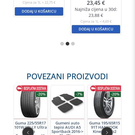
23,45
€
Cijena za 1L = 22,75 €
d:
Najniža cijena u 30d:
N
DODAJ U KOŠARICU
23,88
€
Cijena za 1L = 4,69 €
DODAJ U KOŠARICU
POVEZANI PROIZVODI
-30%
-20%
-7%
-20%
l Edge
Guma 225/55R17
Gumeni auto
Guma 195/65R15
Gu
L)
101W KELLY Ultra
tepisi AUDI A5
91T HANKOOK
tep
High
Sportback 2016->
Kinergy Eco2
Co