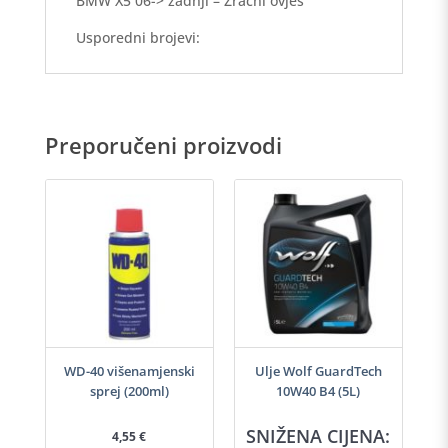
BMW X5 06-> zadnji – Zračni ovjes
Usporedni brojevi:
Preporučeni proizvodi
-40
WD-40 višenamjenski
Ulje Wolf GuardTech
Ulj
sprej (200ml)
10W40 B4 (5L)
A:
SNIŽENA CIJENA:
S
4,55
€