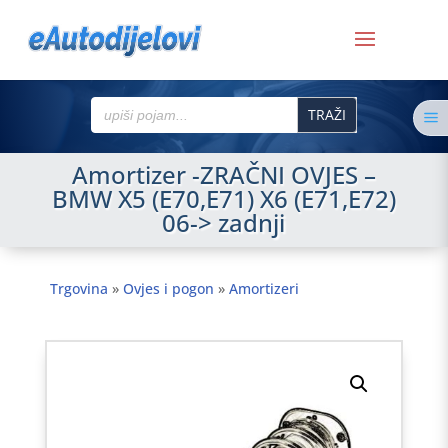
Search
a
for:
Amortizer -ZRAČNI OVJES –
BMW X5 (E70,E71) X6 (E71,E72)
06-> zadnji
Trgovina
»
Ovjes i pogon
»
Amortizeri