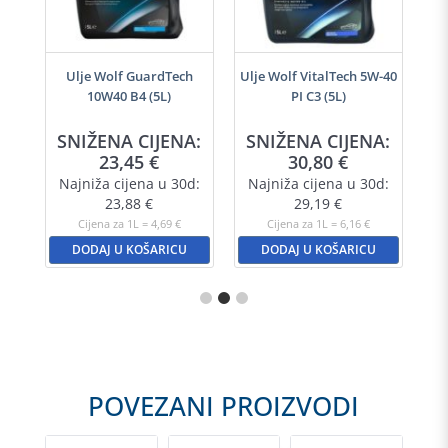
i
Ulje Wolf GuardTech
Ulje Wolf VitalTech 5W-40
10W40 B4 (5L)
PI C3 (5L)
SNIŽENA CIJENA:
SNIŽENA CIJENA:
23,45
€
30,80
€
Najniža cijena u 30d:
Najniža cijena u 30d:
23,88
€
29,19
€
Cijena za 1L = 4,69 €
Cijena za 1L = 6,16 €
DODAJ U KOŠARICU
DODAJ U KOŠARICU
POVEZANI PROIZVODI