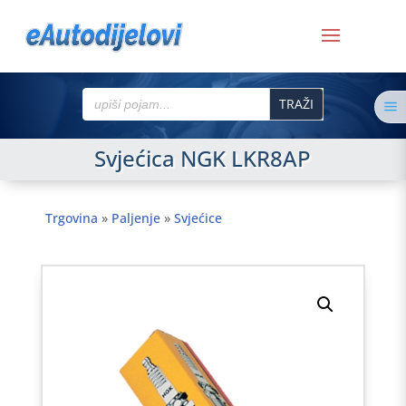
Search
a
for:
Svjećica NGK LKR8AP
Trgovina
»
Paljenje
»
Svjećice