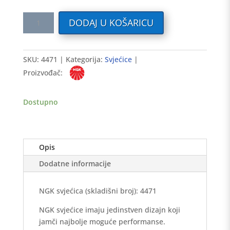
Svjećica
DODAJ U KOŠARICU
NGK
LKR8AP
količina
SKU:
4471
Kategorija:
Svjećice
Proizvođač:
Dostupno
Opis
Dodatne informacije
NGK svjećica (skladišni broj): 4471
NGK svjećice imaju jedinstven dizajn koji
jamči najbolje moguće performanse.