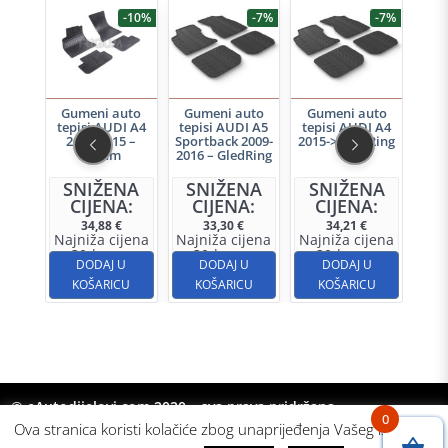
-7%
-10%
-7%
-7%
uto
Gumeni auto
Gumeni auto
Gumeni auto
Gu
I A5
tepisi AUDI A4
tepisi AUDI A5
tepisi AUDI A4
tep
-2016
2008-2015 –
Sportback 2009-
2015-> GledRing
20
ng
Rigum
2016 – GledRing
NA
SNIŽENA
SNIŽENA
SNIŽENA
S
A:
CIJENA:
CIJENA:
CIJENA:
C
34,88
€
33,30
€
34,21
€
jena
Najniža cijena
Najniža cijena
Najniža cijena
Naj
u 30d:
u 30d:
u 30d:
u 
,69
€
31,97
€
31,69
€
32,94
€
U
DODAJ U
DODAJ U
DODAJ U
CU
KOŠARICU
KOŠARICU
KOŠARICU
K
© eAutodijelovi.com 2020 – sva prava pridržana
0
Ova stranica koristi kolačiće zbog unaprijeđenja Vašeg iskustva.